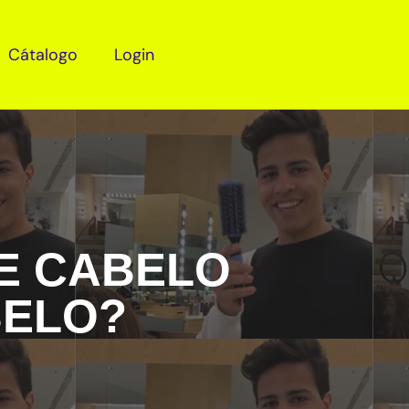
Cátalogo
Login
DE CABELO
BELO?