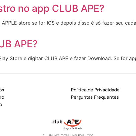
tro no app CLUB APE?
 APPLE store se for IOS e depois disso é só fazer seu cada
LUB APE?
 Play Store e digitar CLUB APE e fazer Download. Se for app
os
Política de Privacidade
ro
Perguntas Frequentes
o
ALL IN IND. COM. IMP. EXP. LTDA