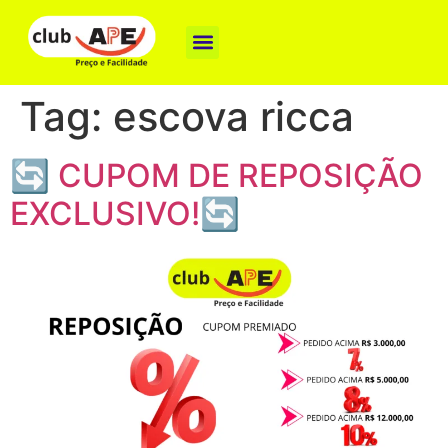
Como funciona
Nossas Marcas
Baixe o App
Tag:
escova ricca
🔄 CUPOM DE REPOSIÇÃO
EXCLUSIVO!🔄