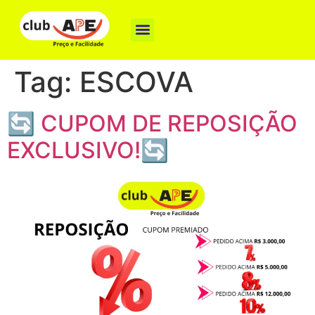
Como funciona
Nossas Marcas
Baixe o App
Tag:
ESCOVA
🔄 CUPOM DE REPOSIÇÃO
EXCLUSIVO!🔄