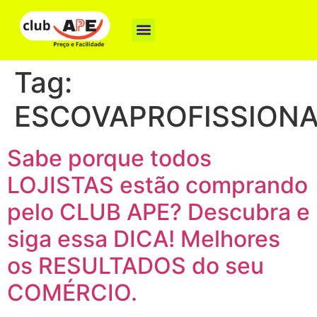
Como funciona
Nossas Marcas
Baixe o App
Tag:
ESCOVAPROFISSION
Sabe porque todos
LOJISTAS estão comprando
pelo CLUB APE? Descubra e
siga essa DICA! Melhores
os RESULTADOS do seu
COMÉRCIO.