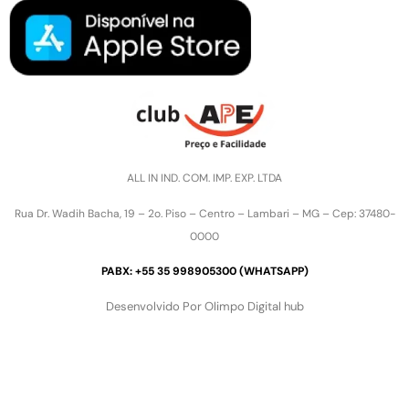
ALL IN IND. COM. IMP. EXP. LTDA
Rua Dr. Wadih Bacha, 19 – 2o. Piso – Centro – Lambari – MG – Cep: 37480-
0000
PABX: +55 35 998905300 (WHATSAPP)
Desenvolvido Por Olimpo Digital hub