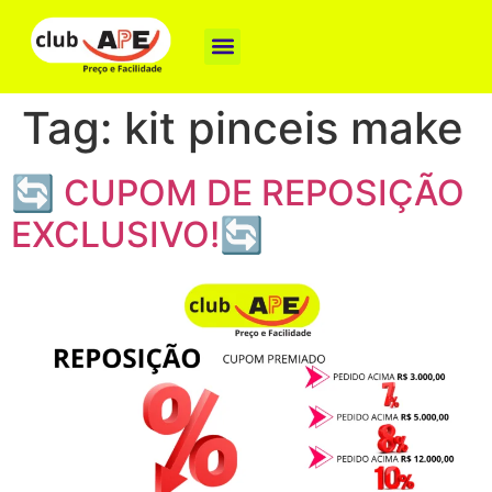
Como funciona
Nossas Marcas
Baixe o App
Tag:
kit pinceis make
🔄 CUPOM DE REPOSIÇÃO
EXCLUSIVO!🔄