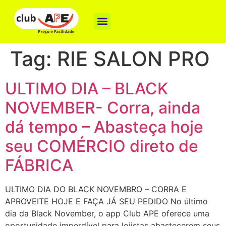
Como funciona
Nossas Marcas
Baixe o App
Tag:
RIE SALON PRO
ULTIMO DIA – BLACK
NOVEMBER- Corra, ainda
dá tempo – Abasteça hoje
seu COMÉRCIO direto de
FÁBRICA
ULTIMO DIA DO BLACK NOVEMBRO – CORRA E
APROVEITE HOJE E FAÇA JÁ SEU PEDIDO No último
dia da Black November, o app Club APE oferece uma
oportunidade imperdível para lojistas abastecerem seus