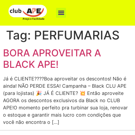
Como funciona
Nossas Marcas
Baixe o App
Tag:
PERFUMARIAS
BORA APROVEITAR A
BLACK APE!
Já é CLIENTE????Boa aproveitar os descontos! Não é
ainda! NÃO PERDE ESSA! Campanha – Black CLU APE
(para lojistas) 🎉 JÁ É CLIENTE? 💥 Então aproveite
AGORA os descontos exclusivos da Black no CLUB
APE!O momento perfeito pra turbinar sua loja, renovar
o estoque e garantir mais lucro com condições que
você não encontra o […]