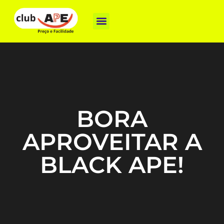
Como funciona
Nossas Marcas
Baixe o App
BORA
APROVEITAR A
BLACK APE!